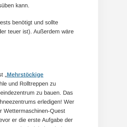
süben kann.
sts benötigt und sollte
er teuer ist). Außerdem wäre
t „
Mehrstöckige
ühle und Rolltreppen zu
meindezentrum zu bauen. Das
hneezentrums erledigen! Wer
r Wettermaschinen-​Quest
bevor er die erste Aufgabe der