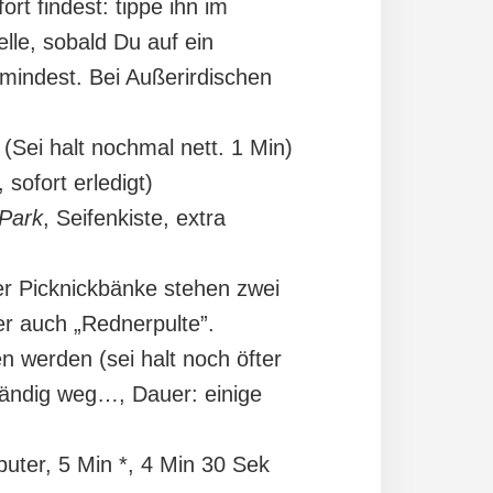
rt findest: tippe ihn im
elle, sobald Du auf ein
umindest. Bei Außerirdischen
(Sei halt nochmal nett. 1 Min)
 sofort erledigt)
Park
, Seifenkiste, extra
der Picknickbänke stehen zwei
der auch „Rednerpulte”.
 werden (sei halt noch öfter
tändig weg…, Dauer: einige
uter, 5 Min *, 4 Min 30 Sek