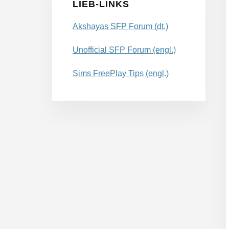
LIEB-​LINKS
Akshayas SFP Forum (dt.)
Unofficial SFP Forum (engl.)
Sims FreePlay Tips (engl.)