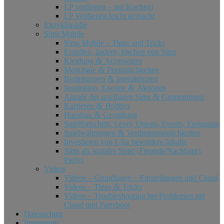
LP verdienen – mit Kochen!
LP Verdienen leicht gemacht
Enzyklopädie
Sims Mobile
Sims Mobile – Tipps und Tricks
Erstellen, ändern, löschen von Sims
&
Kleidung
Accessoires
&
Merkmale
Persönlichkeiten
&
Beziehungen
Interaktionen
&
Inspiration, Energie
Aktionen
&
Anzahl der spielbaren Sims
Generationen
&
Karrieren
Hobbys
&
Hausbau
Gestaltung
Spielfortschritt, Level, Quests, Events, Ereignisse
&
Spielwährungen
Verdienstmöglichkeiten
Investieren von € für besondere Inhalte
Sims als soziales Spiel (Freunde/​Nachbarn),
Partys
Videos
Videos – Grundlagen – Einstellungen und Cloud
&
Videos – Tipps
Tricks
Videos – Troubleshooting bei Problemen mit
Cloud und Partyboot
Datenschutz
Impressum