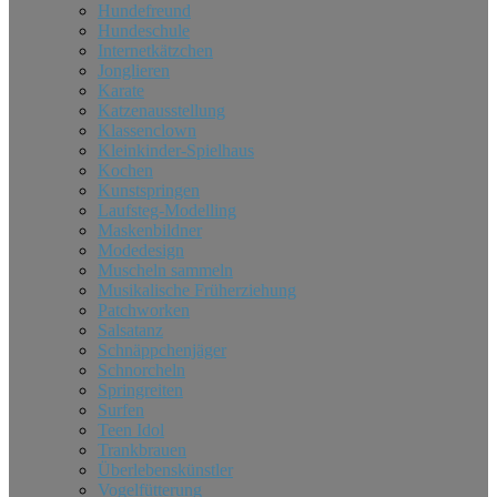
Hundefreund
Hundeschule
Internetkätzchen
Jonglieren
Karate
Katzenausstellung
Klassenclown
Kleinkinder-​​Spielhaus
Kochen
Kunstspringen
Laufsteg-​​Modelling
Maskenbildner
Modedesign
Muscheln sammeln
Musikalische Früherziehung
Patchworken
Salsatanz
Schnäppchenjäger
Schnorcheln
Springreiten
Surfen
Teen Idol
Trankbrauen
Überlebenskünstler
Vogelfütterung