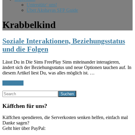
Unterstütz‘ uns!
Über Akshayas SFP Guide
Krabbelkind
Soziale Interaktionen, Beziehungsstatus
und die Folgen
Lässt Du in Die Sims FreePlay Sims miteinander interagieren,
ändert sich der Beziehungsstatus und neue Optionen tauchen auf. In
diesem Artikel liest Du, was alles möglich ist. …
Infos
Mehr lesen
zum
Haupt-
Search
Plugin
Soziale
Sidebar
Interaktionen,
Käffchen für uns?
Beziehungsstatus
und
Käffchen spendieren, die Serverkosten senken helfen, einfach mal
die
Danke sagen?
Folgen
Geht hier über PayPal: