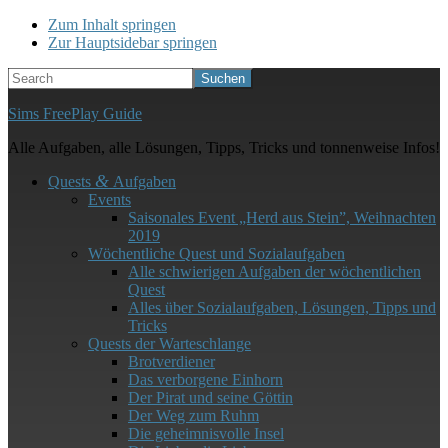
Zum Inhalt springen
Zur Hauptsidebar springen
Search
Sims FreePlay Guide
Alle Aufgaben, alle Lösungen, Tipps, Tricks und tonnenweise Infos!
&
Quests
Aufgaben
Events
Saisonales Event „Herd aus Stein”, Weihnachten
2019
Wöchentliche Quest und Sozialaufgaben
Alle schwierigen Aufgaben der wöchentlichen
Quest
Alles über Sozialaufgaben, Lösungen, Tipps und
Tricks
Quests der Warteschlange
Brotverdiener
Das verborgene Einhorn
Der Pirat und seine Göttin
Der Weg zum Ruhm
Die geheimnisvolle Insel