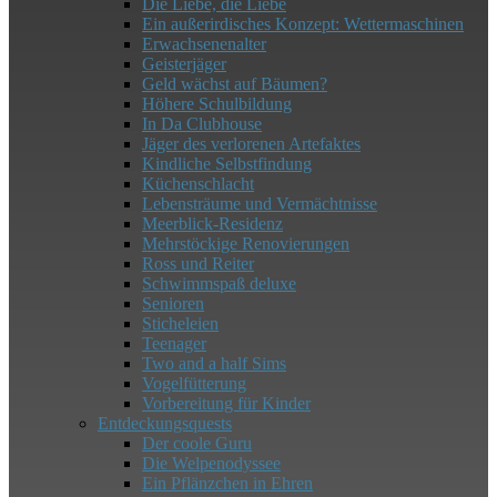
Die Liebe, die Liebe
Ein außerirdisches Konzept: Wettermaschinen
Erwachsenenalter
Geisterjäger
Geld wächst auf Bäumen?
Höhere Schulbildung
In Da Clubhouse
Jäger des verlorenen Artefaktes
Kindliche Selbstfindung
Küchenschlacht
Lebensträume und Vermächtnisse
Meerblick-​​Residenz
Mehrstöckige Renovierungen
Ross und Reiter
Schwimmspaß deluxe
Senioren
Sticheleien
Teenager
Two and a half Sims
Vogelfütterung
Vorbereitung für Kinder
Entdeckungsquests
Der coole Guru
Die Welpenodyssee
Ein Pflänzchen in Ehren