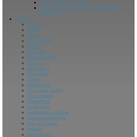
FAQ über die LS und LT
Update „Lebensträume und Vermächtnisse“,
März 2014
Hobbys
Aerobic
Agility
Angeln
Arcadegamer
Ballett
Besenflug
Bogenschießen
Bowling
Breakdance
Chocolatier
Dressur
Eiskunstlauf
Eisskulptur-​​Hobby
Fingermalerei
Flipperfreak
Geisterjäger
Geschichten erzählen
Greifautomaten-​​Fan
Hau-​​den-​​Lukas
Hofnarr
Holzarbeiten