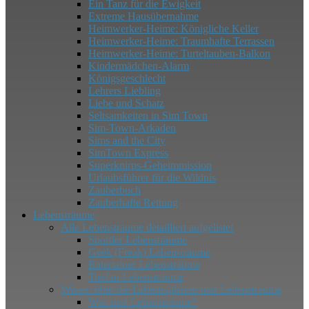
Ein Tanz für die Ewigkeit
Extreme Hausübernahme
Heimwerker-​​Heime: Königliche Keller
Heimwerker-​​Heime: Traumhafte Terrassen
Heimwerker-​​Heime: Turteltauben-Balkon
Kindermädchen-​​Alarm
Königsgeschlecht
Lehrers Liebling
Liebe und Schatz
Seltsamkeiten in Sim Town
Sim-​​Town-​​Arkaden
Sims and the City
SimTown Express
Superknirps-​​Geheimmission
Urlaubsführer für die Wildnis
Zauberbuch
Zauberhafte Rettung
Lebensträume
Alle Lebensträume detailliert aufgelistet
Sportler Lebensträume
Geek (Freak) Lebensträume
Entertainer Lebensträume
Tierfan Lebensträume
Wissen über die Lebenssphären und Lebensträume
Was sind Lebensträume?