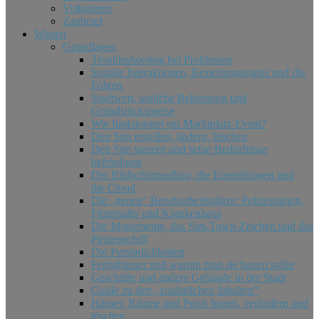
Voltigieren
Zauberei
Wissen
Grundlagen
Troubleshooting bei Problemen
Soziale Interaktionen, Beziehungsstatus und die
Folgen
Stadtwert, tägliche Belohnung und
Grundstückspreise
Wie funktioniert ein Marktplatz-Event?
Den Sim erstellen, ändern, löschen
Den Sim steuern und seine Bedürfnisse
befriedigen
Der Bildschirmaufbau, die Einstellungen und
die Cloud
Die „neuen” Berufsarbeitsplätze: Polizeistation,
Filmstudio und Krankenhaus
Die Monumente, das Sim-​​Town-​​Zeichen und das
Piratenschiff
Die Persönlichkeiten
Fertighäuser und warum man sie bauen sollte
Geschäfte und andere Gebäude in der Stadt
Guide zu den „zusätzlichen Inhalten”
Häuser, Räume und Pools bauen, verändern und
löschen